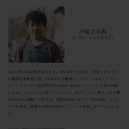
戸塚丈太郎
（とづか・じょうたろう）
2002年5月8日東京都生まれ。2008年〜2012年、北区つかこうへ
い劇団児童教室入所。2016年より劇団スーパー・エキセントリッ
ク・シアターの子役部門であるSET-NEXTでレッスンを受け所属
となる。ミュージカル座「ニッキー」、SET「ファン祭り」など舞
台を中心に活動してきたが、現在はNHK-Eテレ「Rの法則」レギュ
ラー出演中。映画の出演は今回の「アイスと雨音」がデビューとな
る。