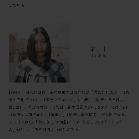
している。
紅 甘
（ぐあま）
1999年、東京都出身。主な映画の出演作品は「忍たま乱太郎」（監
督：三池 崇/11）、｢家をたてること｣（主演）（監督：長谷部大
輔/12）、「白河夜船」（監督：若木信吾/15）、2017年には｢光｣
（監督：大森立嗣）、｢最低。｣（監督：瀬々敬久）が公開される。
テレビではCX「美しき三つの嘘」（16）など、CMは｢ミサワホー
ム｣（15）、「野村証券」（16）がある。