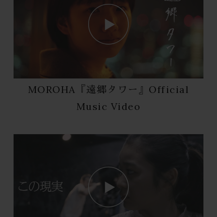
MOROHA『遠郷タワー』Official
Music Video