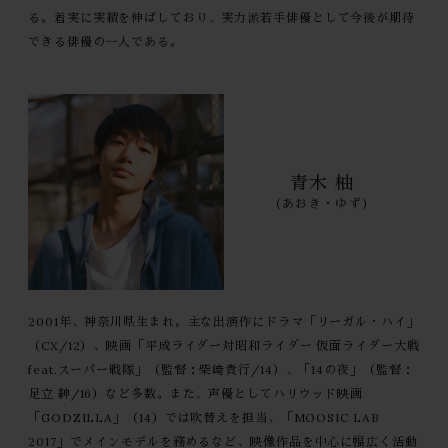
る。着実に実績を伸ばしており、実力派若手俳優として今後が期待
できる俳優の一人である。
青木 柚
（あおき・ゆず）
2001年、神奈川県生まれ。主な出演作にドラマ「リーガル・ハイ」
（CX/12）、映画「平成ライダー対昭和ライダー 仮面ライダー大戦
feat.スーパー戦隊」（監督：柴﨑貴行/14）、「14の夜」（監督：
足立 紳/16）など多数。また、声優としてハリウッド映画
「GODZILLA」（14）では吹替えを担当、「MOOSIC LAB
2017」でメインモデルを務めるなど、映像作品を中心に幅広く活動