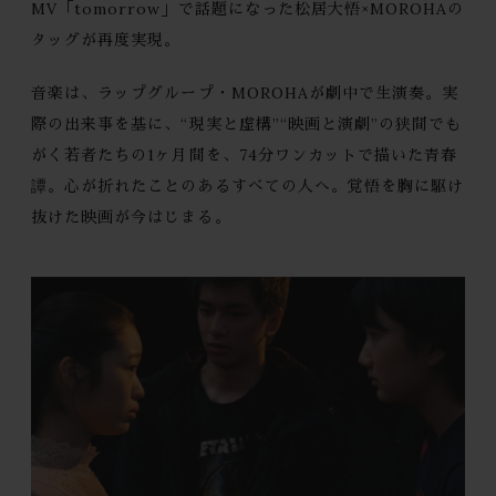
MV「tomorrow」で話題になった松居大悟×MOROHAの
タッグが再度実現。
音楽は、ラップグループ・MOROHAが劇中で生演奏。実
際の出来事を基に、“現実と虚構”“映画と演劇”の狭間でも
がく若者たちの1ヶ月間を、74分ワンカットで描いた青春
譚。心が折れたことのあるすべての人へ。覚悟を胸に駆け
抜けた映画が今はじまる。