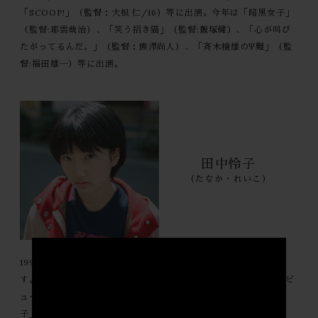
「SCOOP!」（監督：大根 仁/16）等に出演。今年は「暗黒女子」
（監督:耶雲哉治）、「笑う招き猫」（監督:飯塚健）、「心が叫び
たがってるんだ。」（監督：熊澤尚人）、「斉木楠雄のΨ難」（監
督:福田雄一）等に出演。
田中怜子
（たなか・れいこ）
1999年、大阪府生まれ。姉の影響で演技に興味を持ち女優を目指
す。演技未経験ながら本作のオーディションで抜擢され、女優デビ
ューを果たす。本作の後、神聖かまってちゃんMV「イマドキの
子」でもオーディションで選ばれ出演を果たす。