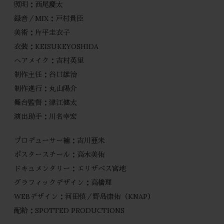
照明：西尾慶太
録音／MIX：戸村貴臣
美術：片平圭衣子
衣装：KEISUKEYOSHIDA
ヘアメイク：吉村英里
制作主任：谷口雄治
制作進行：丸山陽介
舞台監督：津江健太
演出助手：川名幸宏
プロデューサー補：吉川亜未
ポスタースチール：高木美佑
ドキュメンタリー：エリザベス宮地
グラフィックデザイン：高橋理
WEBデザイン：河田慎／野島康佑（KNAP）
配給：SPOTTED PRODUCTIONS