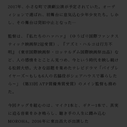
2017年、小さな町で演劇公演が予定されていた。オーデ
ィションで選ばれ、初舞台に意気込む少年少女たち。しか
し、その舞台は突如中止となった―
監督は、『私たちのハァハァ』（ゆうばり国際ファンタス
ティック映画祭2冠受賞）、『アズミ・ハルコは行方不
明』（東京国際映画祭・ロッテルダム国際映画祭出品）な
ど、人の感情をとことん見つめ、今という時代を映し続け
る松居大悟。大きな話題を集めたテレビドラマ「バイプレ
イヤーズ～もしも6人の名脇役がシェアハウスで暮らした
ら～」（第33回 ATP賞優秀賞受賞）のメイン監督も務め
た。
今回タッグを組むのは、マイク1本と、ギター1本で、真実
に迫る音楽をかき鳴らし、聴き手の人生に踏み込む
MOROHA。2016年に東出昌大が出演した