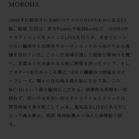
MOROHA
2008年に結成されたMCのアフロとGtのUKからなる2人
組。結成 当初は、渋谷Familyや池袋Bedなど、HIPHOP
クラブイベントをメインにLIVEを行うが、生音でビート
のない編成ゆえ出演者やオーディエンスから冷ややかな視
線を浴びていた。こうした現場を通して屈強な精神力を養
う。言葉から汗が滲み出る程に熱量を持ったラップ、そし
てギター1本だからこそ際立つUKの繊細かつ獰猛なギタ
ーフレーズ。個々の持ち味を最大限に生かす為、この
MC×Gtという最小編成にこだわる。抽象的な表現を一切
使わず、思いの丈を言い切るそのスタイルとリリックは、
賛否両論を巻き起こしている。鬼気迫るLIVEはあなたに
とって毒か薬か。雪国 信州信濃から冷えた拳骨振り回
す。