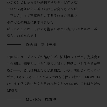
わかるけどわからない余剰エネルギーはクソだ!!
そいつを抱えたまま叫び暴れる青臭さもクソだ!!
「正しさ」って不寛容が大手振るいまの世界で
ボクはこの映画に刺されました
だってここには、それでも抱きしめたい青臭いエネルギーが
満ちているからです
漫画家 新井英樹
映画がレコーディング作品ならば、演劇はライヴだ。完成度よ
りも衝動、編集力よりも生身の人間力、感動よりも生きるか死
ぬか──。
これは映画だけど演劇だ。いや、演劇じゃなくライ
ヴだ。1カットカメラはカメラではなく僕の眼だし、MOROHA
の生ライヴは言いたくも言われたくもない本音。
これはただの
LIVEだ。
MUSICA 鹿野淳