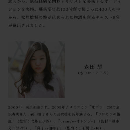
意向から、演技経験を問わずキャストを募集するオーディ
ションを実施。募集期間約100時間で集まった400人の中
から、松居監督の熱が込められた物語を彩るキャスト8名
が選出されました。
森田 想
（もりた・こころ）
2000年、東京都生まれ。2009年よりミツカン「味ポン」CMで唐
沢寿明さん、森口瑤子さんの長女役を長年演じる。「ソロモンの偽
証」（監督：成島 出/15）、「orange-オレンジ-」（監督：橋本
光二郎/15）、「貞子vs伽椰子」（監督：白石晃士/16）、