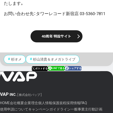
たします。
お問い合わせ先：タワーレコード新宿店 03-5360-7811
40周年 特設サイト
杉オメ
杉山清貴＆オメガトライブ
LINEで送る
シェアする
ポストする
VAP
INC.
[ 株式会社バップ ]
HOME
会社概要
企業理念
個人情報保護規程
採用情報
FAQ
使用申請について
キャンペーンガイドライン
一般事業主行動計画