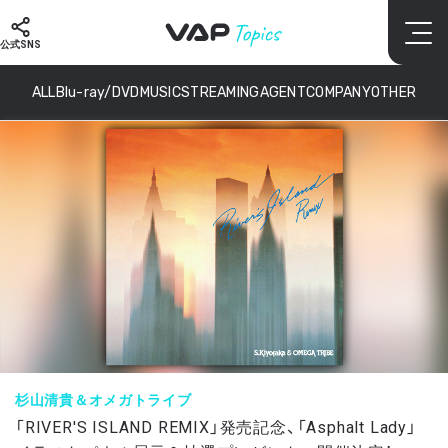
公式SNS
ALL
Blu-ray/DVD
MUSIC
STREAMING
AGENT
COMPANY
OTHER
杉山清貴＆オメガトライブ
「RIVER'S ISLAND REMIX」発売記念、「Asphalt Lady」