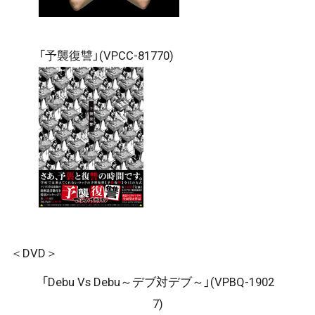
「予襲復讐」(VPCC-81770)
＜DVD＞
「Debu Vs Debu～デブ対デブ～」(VPBQ-1902
7)