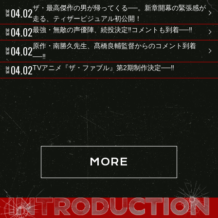
ザ・最高傑作の男が帰ってくる──。新章開幕の緊張感が
04.02
2026
走る、ティザービジュアル初公開！
04.02
最強・無敵の声優陣、続投決定‼コメントも到着──‼
2026
原作・南勝久先生、髙橋良輔監督からのコメント到着
04.02
2026
──‼
04.02
TVアニメ『ザ・ファブル』第2期制作決定──‼
2026
MORE