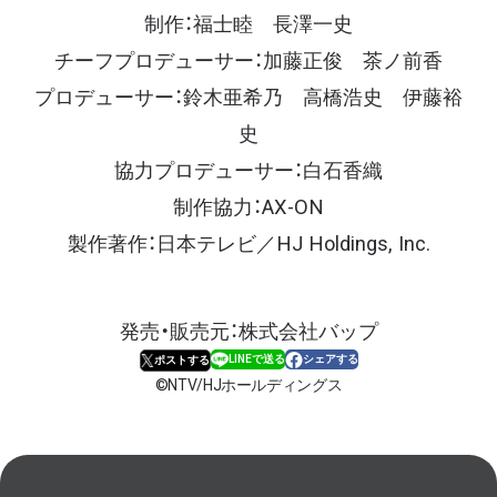
制作：福士睦 長澤一史
チーフプロデューサー：加藤正俊 茶ノ前香
プロデューサー：鈴木亜希乃 高橋浩史 伊藤裕
史
協力プロデューサー：白石香織
制作協力：AX-ON
製作著作：日本テレビ／HJ Holdings, Inc.
発売・販売元：株式会社バップ
LINEで送る
シェアする
ポストする
NTV/HJホールディングス