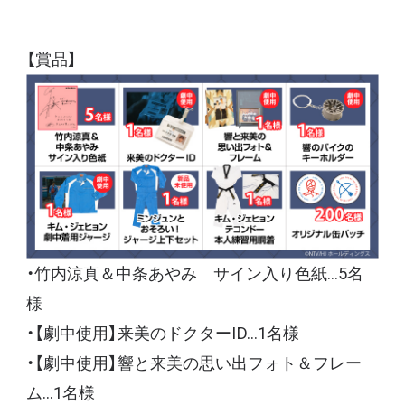
【賞品】
・竹内涼真＆中条あやみ サイン入り色紙…5名
様
・【劇中使用】来美のドクターID…1名様
・【劇中使用】響と来美の思い出フォト＆フレー
ム…1名様