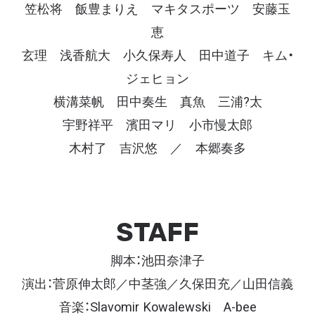
笠松将 飯豊まりえ マキタスポーツ 安藤玉
恵
玄理 浅香航大 小久保寿人 田中道子 キム・
ジェヒョン
横溝菜帆 田中奏生 真魚 三浦?太
宇野祥平 濱田マリ 小市慢太郎
木村了 吉沢悠 ／ 本郷奏多
STAFF
脚本：池田奈津子
演出：菅原伸太郎／中茎強／久保田充／山田信義
音楽：Slavomir Kowalewski A-bee